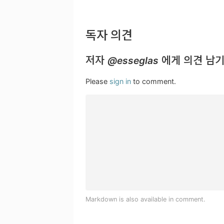
독자 의견
저자
에게 의견 남기
@esseglas
Please
sign in
to comment.
Markdown is also available in comment.