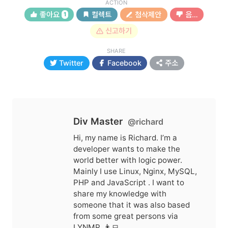
ACTION
좋아요
컬렉트
첨삭제안
음…
1
신고하기
SHARE
Twitter
Facebook
주소
Div Master
@richard
Hi, my name is Richard. I’m a
developer wants to make the
world better with logic power.
Mainly I use Linux, Nginx, MySQL,
PHP and JavaScript . I want to
share my knowledge with
someone that it was also based
from some great persons via
LYNMP. 👨‍💻