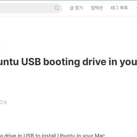
글 찾기
컬렉션
태그 목록
.
ntu USB booting drive in you
0
 drive in USB to install Ubuntu in your Mac.