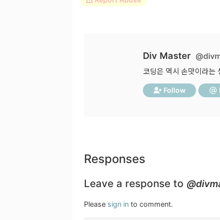
Div Master
@divm
코딩은 역시 손맛이라는 
Follow
Responses
Leave a response to
@divma
Please
sign in
to comment.