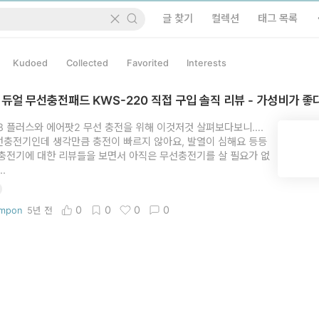
글 찾기
컬렉션
태그 목록
Kudoed
Collected
Favorited
Interests
듀얼 무선충전패드 KWS-220 직접 구입 솔직 리뷰 - 가성비가 좋다
8 플러스와 에어팟2 무선 충전을 위해 이것저것 살펴보다보니….
충전기인데 생각만큼 충전이 빠르지 않아요, 발열이 심해요 등등
충전기에 대한 리뷰들을 보면서 아직은 무선충전기를 살 필요가 없
..
0
0
0
0
mpon
5년 전