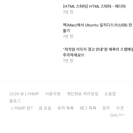
[HTML 스타터] HTML 스타터 - 에디터
7년 전
맥(Mac)에서 Ubuntu 설치디스크(USB) 만
들기
7년 전
“저작권 이미지 경고 안내”란 제목의 스팸메
주의하세요!!!
7년 전
2026 © LYNMP
이용약관
개인정보 처리방침
도움말
블로그
LYNMP 란?
글 모음
유저 목록
태그 목록
문의
의견
GHL
Beta