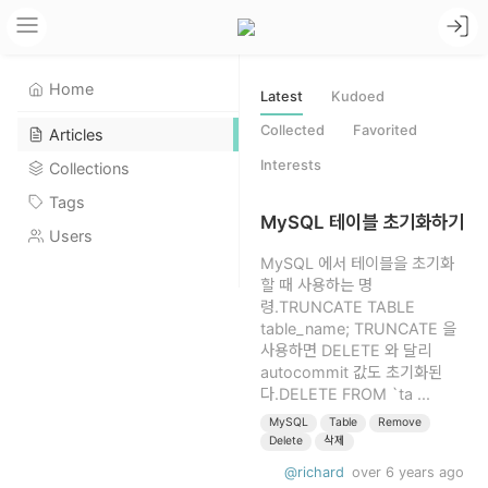
Home
Latest
Kudoed
Collected
Favorited
Articles
Interests
Collections
Tags
MySQL 테이블 초기화하기
Users
MySQL 에서 테이블을 초기화
할 때 사용하는 명
령.TRUNCATE TABLE
table_name; TRUNCATE 을
사용하면 DELETE 와 달리
autocommit 값도 초기화된
다.DELETE FROM `ta ...
MySQL
Table
Remove
Delete
삭제
@richard
over 6 years ago