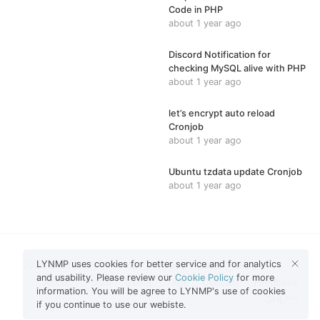
Code in PHP
about 1 year ago
Discord Notification for
checking MySQL alive with PHP
about 1 year ago
let’s encrypt auto reload
Cronjob
about 1 year ago
Ubuntu tzdata update Cronjob
about 1 year ago
LYNMP uses cookies for better service and for analytics
2026 © LYNMP
Terms
Privacy
Help
Blog
and usability. Please review our
Cookie Policy
for more
About
Posts
Users
Tags
Contact
Feedback
information. You will be agree to LYNMP's use of cookies
GHL
Beta
if you continue to use our webiste.